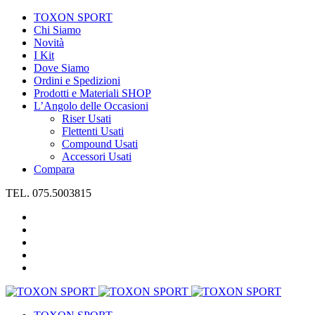
TOXON SPORT
Chi Siamo
Novità
I Kit
Dove Siamo
Ordini e Spedizioni
Prodotti e Materiali SHOP
L’Angolo delle Occasioni
Riser Usati
Flettenti Usati
Compound Usati
Accessori Usati
Compara
TEL. 075.5003815