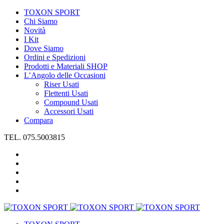
TOXON SPORT
Chi Siamo
Novità
I Kit
Dove Siamo
Ordini e Spedizioni
Prodotti e Materiali SHOP
L’Angolo delle Occasioni
Riser Usati
Flettenti Usati
Compound Usati
Accessori Usati
Compara
TEL. 075.5003815